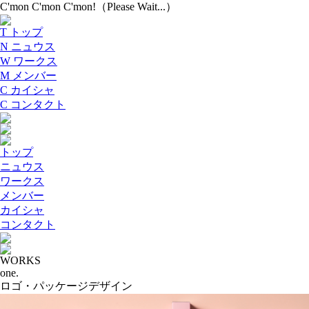
C'mon C'mon C'mon!（Please Wait...）
T
トップ
N
ニュウス
W
ワークス
M
メンバー
C
カイシャ
C
コンタクト
トップ
ニュウス
ワークス
メンバー
カイシャ
コンタクト
WORKS
one.
ロゴ・パッケージデザイン